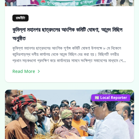
রাজনীতি
কুমিল্লা মহানগর ছাত্রদলের আংশিক কমিটি ঘোষণা, আনন্দ মিছিল
অনুষ্ঠিত
কুমিল্লা মহানগর ছাত্রদলের আংশিক পূর্ণাঙ্গ কমিটি ঘোষণা উপলক্ষে ৮ মে বিকেলে
কান্দিরপাড়স্থ দলীয় কার্যালয় থেকে আনন্দ মিছিল বের করা হয়। মিছিলটি নগরীর
প্রধান সড়কগুলো প্রদক্ষিণ করে কার্যালয়ের সামনে সংক্ষিপ্ত সমাবেশের মাধ্যমে শেষ
হয়। নবগঠিত কমিটির সভাপতি মো. নাহিদুজ্জামান রানা বলেন, এই কমিটি
Read More
ছাত্রদলের কার্যক্রমকে তৃণমূল পর্যায়ে আরও গতিশীল করবে এবং আগামী আন্দোলন-
সংগ্রামে গুরুত্বপূর্ণ ভূমিকা পালন করবে।
📰 Local Reporter