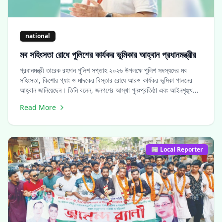
national
মব সহিংসতা রোধে পুলিশের কার্যকর ভূমিকার আহ্বান প্রধানমন্ত্রীর
প্রধানমন্ত্রী তারেক রহমান পুলিশ সপ্তাহ ২০২৬ উপলক্ষে পুলিশ সদস্যদের মব
সহিংসতা, কিশোর গ্যাং ও মাদকের বিস্তার রোধে আরও কার্যকর ভূমিকা পালনের
আহ্বান জানিয়েছেন। তিনি বলেন, জনগণের আস্থা পুনঃপ্রতিষ্ঠা এবং আইনশৃঙ্খলা
পরিস্থিতির উন্নয়নই সরকারের অগ্রাধিকার। রোববার থেকে শুরু হওয়া পুলিশ
Read More
সপ্তাহ-২০২৬ ঢাকার রাজারবাগ পুলিশ লাইনে কুচকাওয়াজের মাধ্যমে উদ্বোধন করা
হবে। প্রধানমন্ত্রী তার বাণীতে পুলিশের সার্বিক সাফল্য ও সমৃদ্ধি কামনা করেন।
📰 Local Reporter