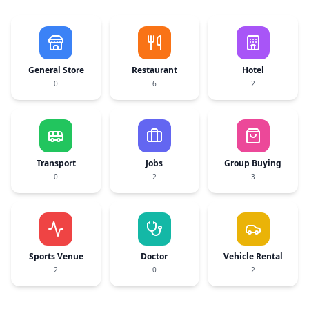
General Store
Restaurant
Hotel
0
6
2
Transport
Jobs
Group Buying
0
2
3
Sports Venue
Doctor
Vehicle Rental
2
0
2