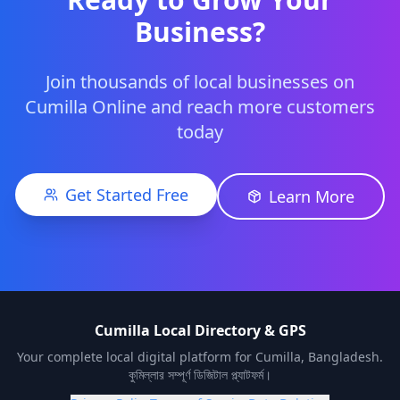
Business?
Join thousands of local businesses on
Cumilla Online and reach more customers
today
Get Started Free
Learn More
Cumilla Local Directory & GPS
Your complete local digital platform for Cumilla, Bangladesh.
কুমিল্লার সম্পূর্ণ ডিজিটাল প্ল্যাটফর্ম।