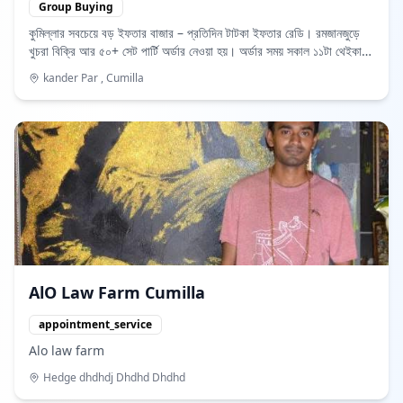
Group Buying
কুমিল্লার সবচেয়ে বড় ইফতার বাজার – প্রতিদিন টাটকা ইফতার রেডি। রমজানজুড়ে
খুচরা বিক্রি আর ৫০+ সেট পার্টি অর্ডার নেওয়া হয়। অর্ডার সময় সকাল ১১টা থেইকা
বিকাল ৪টা পর্যন্ত। ইফতারের আগেই ডেলিভারি পইছাইয়া দেই ইনশাআল্লাহ। আজই
kander Par , Cumilla
অর্ডার দেন, পরে কইয়েন না শেষ হইয়া গেছে! 😄🔥
AlO Law Farm Cumilla
appointment_service
Alo law farm
Hedge dhdhdj Dhdhd Dhdhd